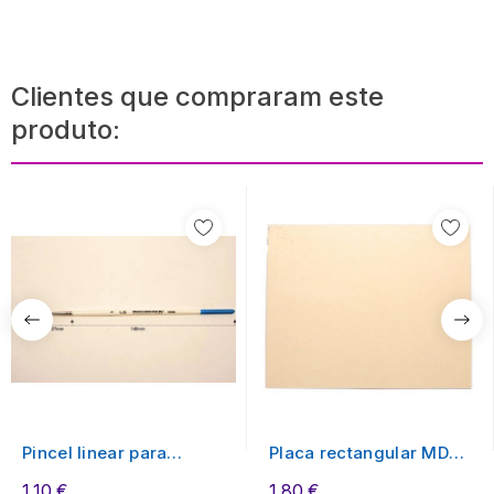
Clientes que compraram este
produto:
Pincel linear para
Placa rectangular MDF
acabamento...
25x18x0.3
1,10 €
1,80 €