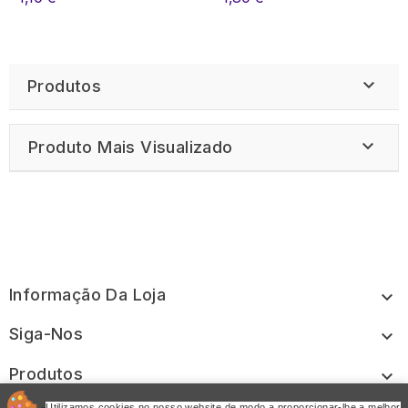

Produtos

Produto Mais Visualizado
Informação Da Loja

Siga-Nos

Produtos

Utilizamos cookies no nosso website de modo a proporcionar-lhe a melhor