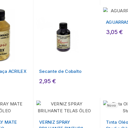
AGUARRAS
3,05 €
haça ACRILEX
Secante de Cobalto
2,95 €
Novo
AY MATE
VERNIZ SPRAY
Tinta Olé