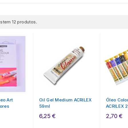
istem 12 produtos.
leo Art
Oil Gel Medium ACRILEX
Óleo Colo
ores
59ml
ACRILEX 2
6,25 €
2,70 €