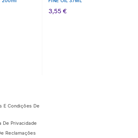
l: 200ml
FINE OIL 37ML
3,55 €
 E Condições De
ca De Privacidade
De Reclamações