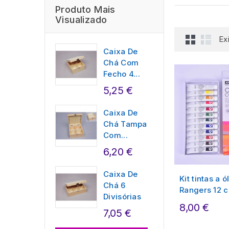
Produto Mais
Visualizado
Ex
Caixa De
Chá Com
Fecho 4...
5,25 €
Caixa De
Chá Tampa
Com...
6,20 €
Caixa De
Kit tintas a ó
Chá 6
Rangers 12 c
Divisórias
8,00 €
7,05 €