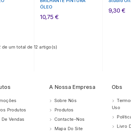
EO
BRILHANTE PINTURA
Studio Oi
ÓLEO
9,30 €
10,75 €
 de um total de 12 artigo(s)
utos
A Nossa Empresa
Obs
moções
Sobre Nós
Termos
Uso
os Produtos
Produtos
Polí­ti
 De Vendas
Contacte-Nos
Livro 
Mapa Do Site