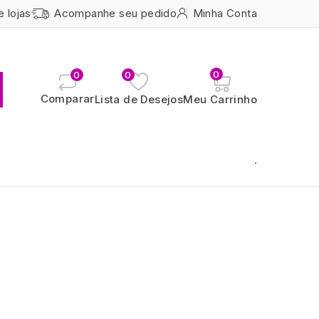
e lojas
Acompanhe seu pedido
Minha Conta
0
0
0
Comparar
Lista de Desejos
Meu Carrinho
.