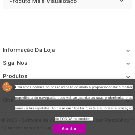

Produto Mais Visualizado
Informação Da Loja

Siga-Nos

Produtos

A Nossa Empresa
Utilizamos cookies no nosso website de modo a proporcionar-lhe a melhor

experiência de navegação possível, ao guardar as suas preferências e as
Obs

suas visitas repetidas. Ao clicar em “Aceitar ”, está a autorizar a utilização
cp
de TODOS os cookies.
© 2026 - Software de comércio eletrónico por PrestaShop
*(Chamada para rede fixa)
Aceitar