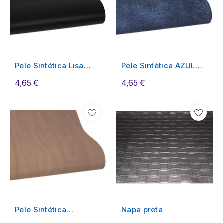
Pele Sintética Lisa
Pele Sintética AZUL
PRETO
JEANS
4,65 €
4,65 €
Pele Sintética
Napa preta
MADEIRA ESCURA