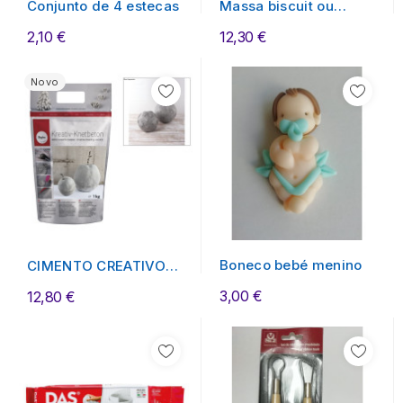
Conjunto de 4 estecas
Massa biscuit ou
porcelana fria...
2,10 €
12,30 €
Novo
Boneco bebé menino
CIMENTO CREATIVO
PARA MODELAR
3,00 €
12,80 €