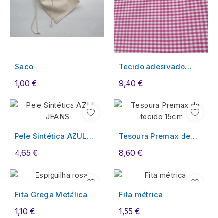
Saco
Tecido adesivado
quadrados
1,00 €
9,40 €
Pele Sintética AZUL
Tesoura Premax de
JEANS
tecido Canhoto
4,65 €
8,60 €
Fita Grega Metálica
Fita métrica
1,10 €
1,55 €