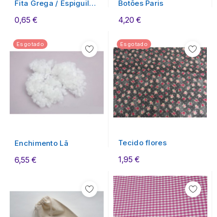
Fita Grega / Espiguilha
Botões Paris
Várias Cores
0,65 €
4,20 €
Esgotado
Esgotado
Tecido flores
Enchimento Lã
1,95 €
6,55 €