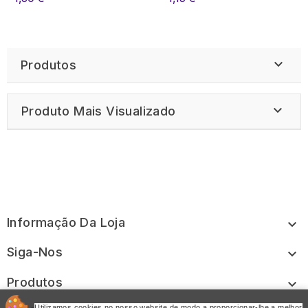

Produtos

Produto Mais Visualizado
Informação Da Loja

Siga-Nos

Produtos

Utilizamos cookies no nosso website de modo a proporcionar-lhe a melhor