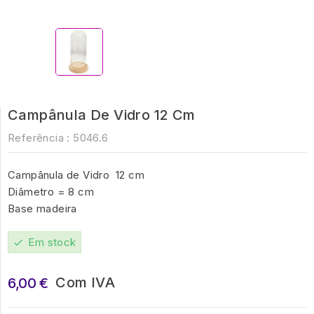
Campânula De Vidro 12 Cm
Referência :
5046.6
Campânula de Vidro 12 cm
Diâmetro = 8 cm
Base madeira
Em stock
check
Com IVA
6,00 €