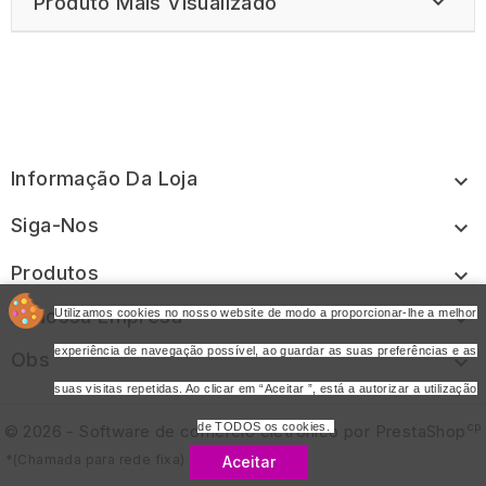

Produto Mais Visualizado
Informação Da Loja

Siga-Nos

Produtos

A Nossa Empresa
Utilizamos cookies no nosso website de modo a proporcionar-lhe a melhor

experiência de navegação possível, ao guardar as suas preferências e as
Obs

suas visitas repetidas. Ao clicar em “Aceitar ”, está a autorizar a utilização
cp
de TODOS os cookies.
© 2026 - Software de comércio eletrónico por PrestaShop
*(Chamada para rede fixa)
Aceitar