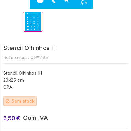
Stencil Olhinhos III
Referência :
OPA1165
Stencil Olhinhos III
20x25 cm
OPA
Sem stock
block
Com IVA
6,50 €