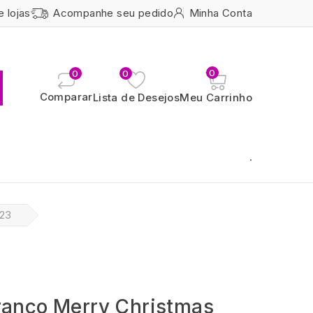
e lojas
Acompanhe seu pedido
Minha Conta
0
0
0
Comparar
Lista de Desejos
Meu Carrinho
.
x23
ranco Merry Christmas