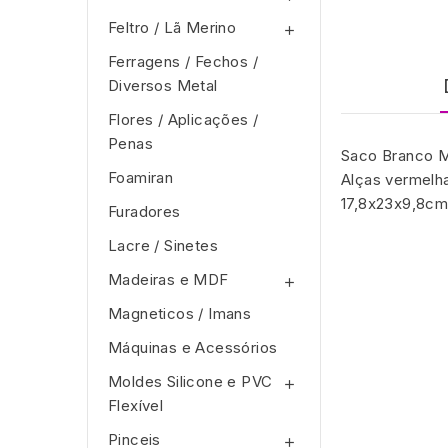
Feltro / Lã Merino

Ferragens / Fechos /
Diversos Metal
Flores / Aplicações /
Penas
Saco Branco M
Foamiran
Alças vermelha
17,8x23x9,8c
Furadores
Lacre / Sinetes
Madeiras e MDF

Magneticos / Imans
Máquinas e Acessórios
Moldes Silicone e PVC

Flexível
Pinceis
