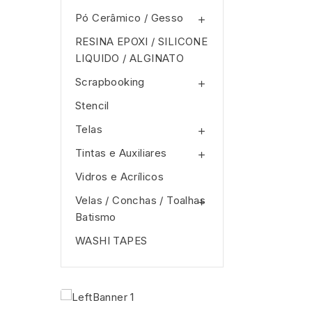
Pó Cerâmico / Gesso

RESINA EPOXI / SILICONE
LIQUIDO / ALGINATO
Scrapbooking

Stencil
Telas

Tintas e Auxiliares

Vidros e Acrí­licos
Velas / Conchas / Toalhas

Batismo
WASHI TAPES