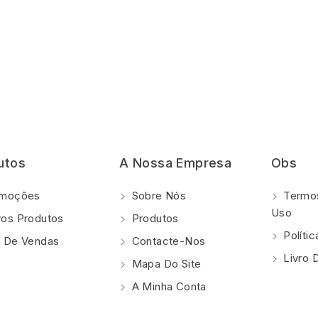
utos
A Nossa Empresa
Obs
moções
Sobre Nós
Termos
Uso
os Produtos
Produtos
Polí­ti
 De Vendas
Contacte-Nos
Livro 
Mapa Do Site
A Minha Conta