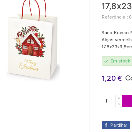
17,8x23
Referência :
8
Saco Branco 
Alças vermelh
17,8x23x9,8c
Em stock
check

C
1,20 €
Partilhar