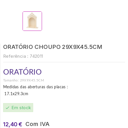
ORATÓRIO CHOUPO 29X9X45.5CM
Referência :
742011
ORATÓRIO
Tamanho: 29X9X45.5CM
Medidas das aberturas das placas :
17.1x29.3cm
Em stock
check
Com IVA
12,40 €