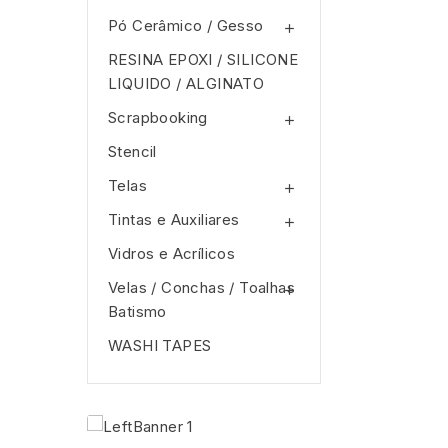
Pó Cerâmico / Gesso

RESINA EPOXI / SILICONE
LIQUIDO / ALGINATO
Scrapbooking

Stencil
Telas

Tintas e Auxiliares

Vidros e Acrí­licos
Velas / Conchas / Toalhas

Batismo
WASHI TAPES