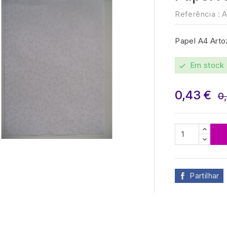
Referência :
A
Papel A4 Arto
Em stock
check
0,43 €
0

Partilhar