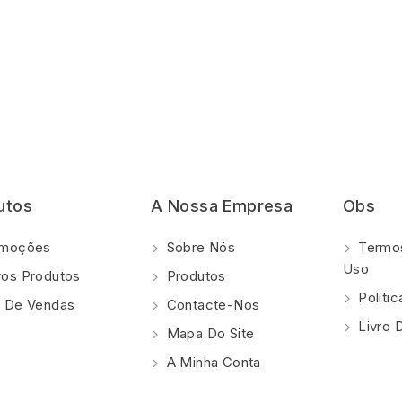
utos
A Nossa Empresa
Obs
moções
Sobre Nós
Termos
Uso
os Produtos
Produtos
Polí­ti
 De Vendas
Contacte-Nos
Livro 
Mapa Do Site
A Minha Conta