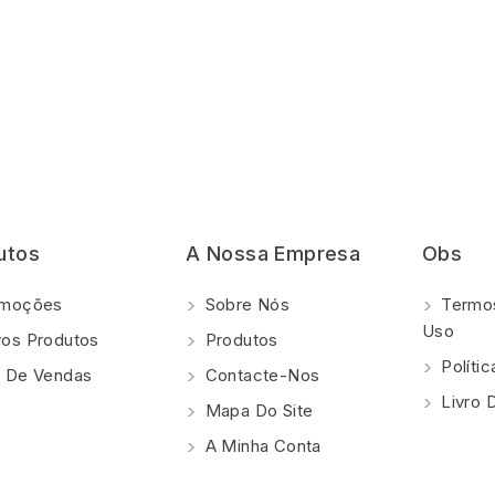
utos
A Nossa Empresa
Obs
moções
Sobre Nós
Termos
Uso
os Produtos
Produtos
Polí­ti
 De Vendas
Contacte-Nos
Livro 
Mapa Do Site
A Minha Conta