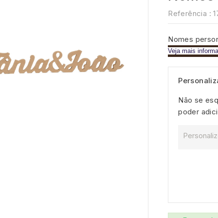
Referência :
1
Nomes person
Veja mais inform
Personali
Não se esq
poder adici
