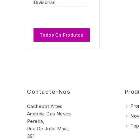
Chá 6
Divisórias
7,05 €
Todos Os Produtos
Contacte-Nos
Prod
Pro
Cachepot Artes
Anabela Das Neves
Nov
Pereira,
Top
Rua De João Maia,
391