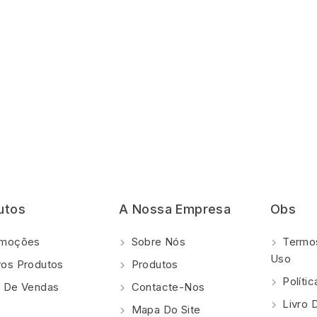
utos
A Nossa Empresa
Obs
moções
Sobre Nós
Termos
Uso
os Produtos
Produtos
Polí­ti
 De Vendas
Contacte-Nos
Livro 
Mapa Do Site