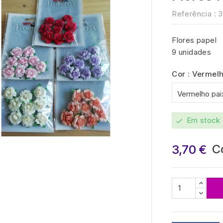
Referência :
3
Flores papel
9 unidades
Cor : Vermel
Em stock
check

C
3,70 €