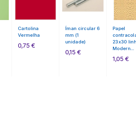
Cartolina
Íman circular 6
Papel
5
Vermelha
mm (1
contracol
unidade)
23x30 lin
0,75 €
Modern...
0,15 €
1,05 €