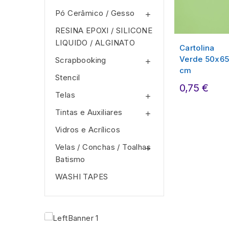
Pó Cerâmico / Gesso

RESINA EPOXI / SILICONE
LIQUIDO / ALGINATO
Cartolina
Verde 50x6
Scrapbooking

cm
Stencil
0,75 €
Telas

Tintas e Auxiliares

Vidros e Acrí­licos
Velas / Conchas / Toalhas

Batismo
WASHI TAPES