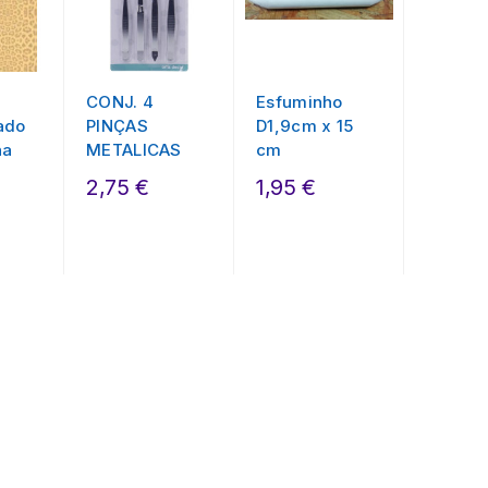
CONJ. 4
Esfuminho
Botões 
ado
PINÇAS
D1,9cm x 15
3,20 
ha
METALICAS
cm
2,75 €
1,95 €