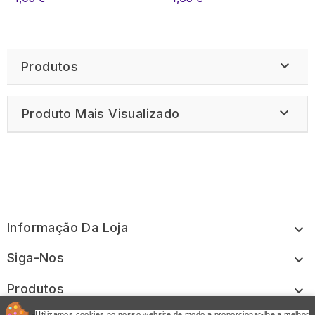

Produtos

Produto Mais Visualizado
Informação Da Loja

Siga-Nos

Produtos

Utilizamos cookies no nosso website de modo a proporcionar-lhe a melhor