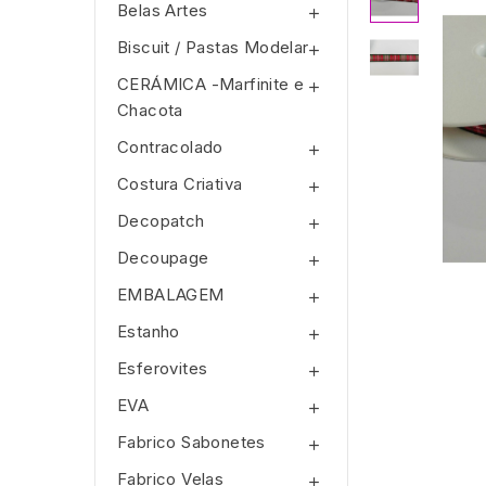
Belas Artes

Biscuit / Pastas Modelar

CERÁMICA -Marfinite e

Chacota
Contracolado

Costura Criativa

Decopatch

Decoupage

EMBALAGEM

Estanho

Esferovites

EVA

Fabrico Sabonetes

Fabrico Velas
