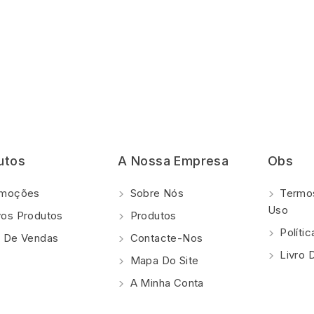
utos
A Nossa Empresa
Obs
moções
Sobre Nós
Termos
Uso
os Produtos
Produtos
Polí­ti
 De Vendas
Contacte-Nos
Livro 
Mapa Do Site
A Minha Conta