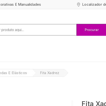
Localizador d
corativas E Manualidades
Procurar
ndas E Elásticos
Fita Xadrez
Fita Xa