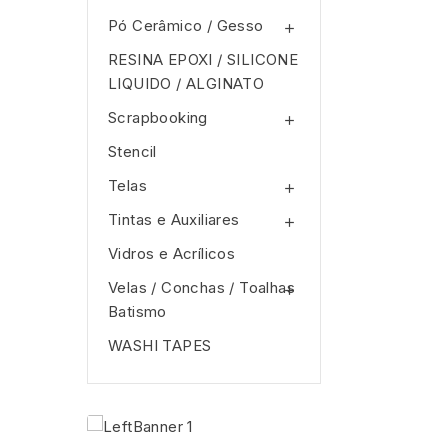
Pó Cerâmico / Gesso

RESINA EPOXI / SILICONE
LIQUIDO / ALGINATO
Scrapbooking

Stencil
Telas

Tintas e Auxiliares

Vidros e Acrí­licos
Velas / Conchas / Toalhas

Batismo
WASHI TAPES