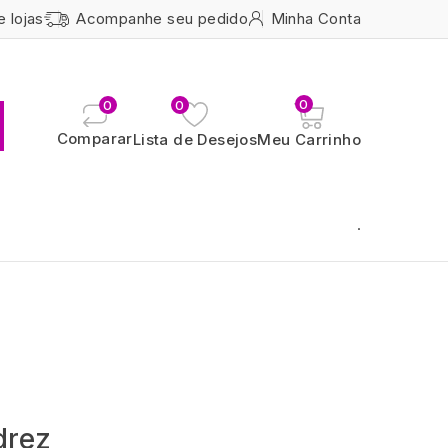
e lojas
Acompanhe seu pedido
Minha Conta
0
0
0
Comparar
Lista de Desejos
Meu Carrinho
.
drez