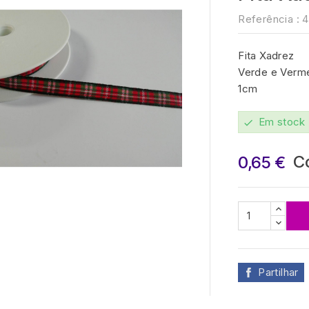
Referência :
4
Fita Xadrez
Verde e Verm
1cm
Em stock
check
C
0,65 €

Partilhar