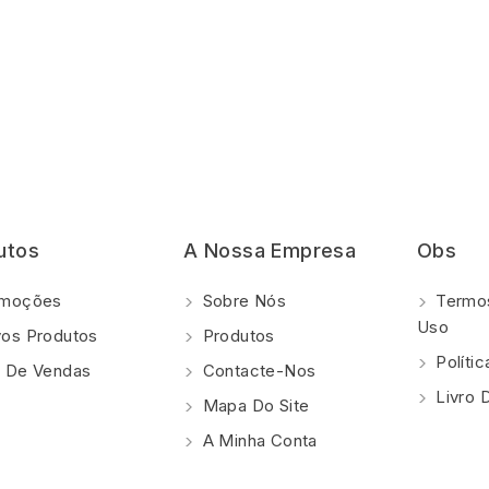
utos
A Nossa Empresa
Obs
moções
Sobre Nós
Termos
Uso
os Produtos
Produtos
Polí­ti
 De Vendas
Contacte-Nos
Livro 
Mapa Do Site
A Minha Conta