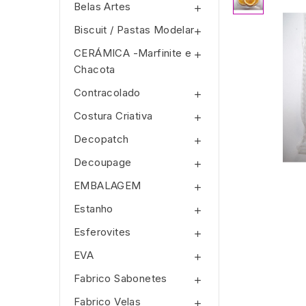
Belas Artes

Biscuit / Pastas Modelar

CERÁMICA -Marfinite e

Chacota
Contracolado

Costura Criativa

Decopatch

Decoupage

EMBALAGEM

Estanho

Esferovites

EVA

Fabrico Sabonetes

Fabrico Velas
