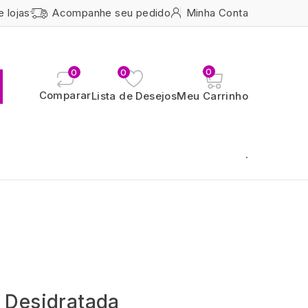
e lojas
Acompanhe seu pedido
Minha Conta
0
0
0
Comparar
Lista de Desejos
Meu Carrinho
.
 Desidratada