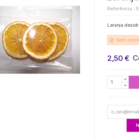
Referência :
S
Laranja desid
Sem stoc
block
C
2,50 €

N