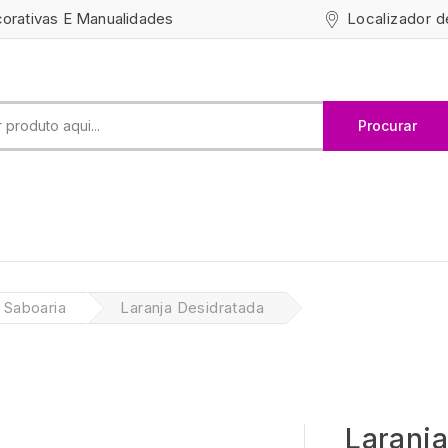
Localizador d
corativas E Manualidades
Procurar
 Saboaria
Laranja Desidratada
Laranja