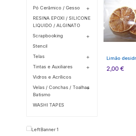
Pó Cerâmico / Gesso

RESINA EPOXI / SILICONE
LIQUIDO / ALGINATO
Scrapbooking

Stencil
Telas

Limão desid
Tintas e Auxiliares
2,00 €

Vidros e Acrí­licos
Velas / Conchas / Toalhas

Batismo
WASHI TAPES