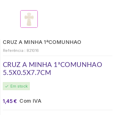
CRUZ A MINHA 1ªCOMUNHAO
Referência :
821016
CRUZ
A MINHA 1ªCOMUNHAO
5.5X0.5X7.7CM
Em stock
check
Com IVA
1,45 €