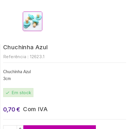
Chuchinha Azul
Referência :
12623.1
Chuchinha Azul
3cm
Em stock
check
Com IVA
0,70 €