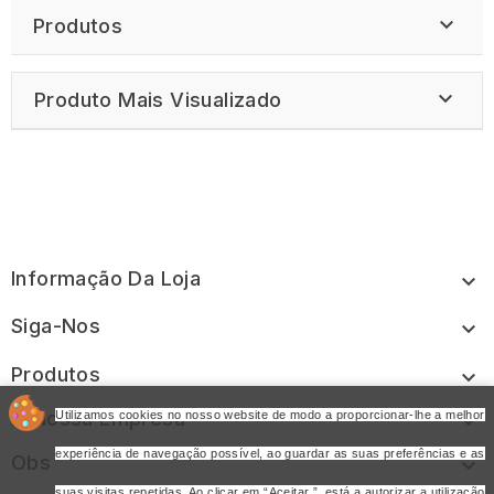

Produtos

Produto Mais Visualizado
Informação Da Loja

Siga-Nos

Produtos

A Nossa Empresa
Utilizamos cookies no nosso website de modo a proporcionar-lhe a melhor

experiência de navegação possível, ao guardar as suas preferências e as
Obs

suas visitas repetidas. Ao clicar em “Aceitar ”, está a autorizar a utilização