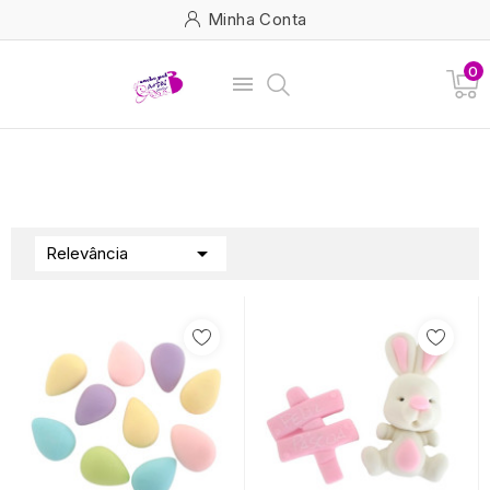
Minha Conta
0


Relevância