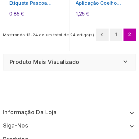
Etiqueta Pascoa
Aplicação Coelho
Biscuit - Cores
Biscuit Rosa/Azul
0,85 €
1,25 €
1
2

Mostrando 13-24 de um total de 24 artigo(s)

Produto Mais Visualizado
Informação Da Loja

Siga-Nos
