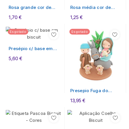
Rosa grande cor de
Rosa média cor de
rosa
rosa
1,70 €
1,25 €
Esgotado
Esgotado
Presépio c/ base em
biscuit
5,60 €
Presepio Fuga do
Egipto
13,95 €