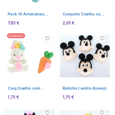
Pack 10 Amendoas
Conjunto Coelho com
Biscuit (Cores...
Placa "Feliz Pascoa"
7,85 €
2,05 €
Esgotado
Conj.Coelho com
Ratinho ( estilo disney)
Cenoura
1,75 €
1,75 €